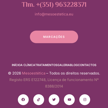
Tlm. +(351) 963228371
info@mesoestetica.eu
MARCAÇÕES
INÍCIO
A CLÍNICA
TRATAMENTOS
GALERIA
BLOG
CONTACTOS
© 2026
Mesoestética
– Todos os direitos reservados.
Registo ERS E122748, Licença de funcionamento Nº
8388/2014