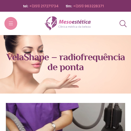
tel:
+(351) 217271734
tlm:
+(351) 963228371
Mesoestética
VelaShape – radiofrequência
de ponta