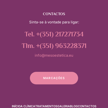
CONTACTOS
Sinta-se à vontade para ligar:
Tel. +(351) 217271734
Tlm. +(351) 963228371
info@mesoestetica.eu
MARCAÇÕES
INÍCIO
A CLÍNICA
TRATAMENTOS
GALERIA
BLOG
CONTACTOS