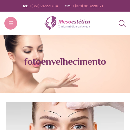
tel:
+(351) 217271734
tlm:
+(351) 963228371
Mesoestética
fotoenvelhecimento