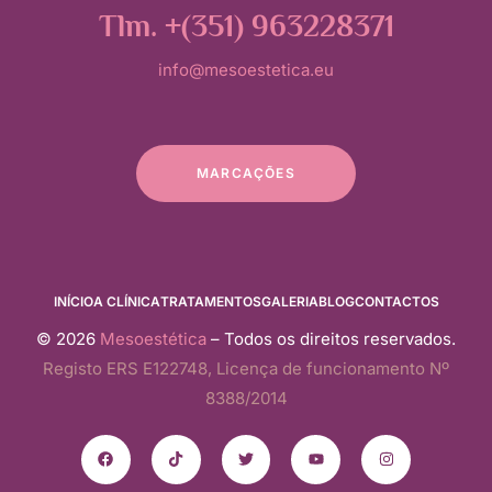
Tlm. +(351) 963228371
info@mesoestetica.eu
MARCAÇÕES
INÍCIO
A CLÍNICA
TRATAMENTOS
GALERIA
BLOG
CONTACTOS
© 2026
Mesoestética
– Todos os direitos reservados.
Registo ERS E122748, Licença de funcionamento Nº
8388/2014