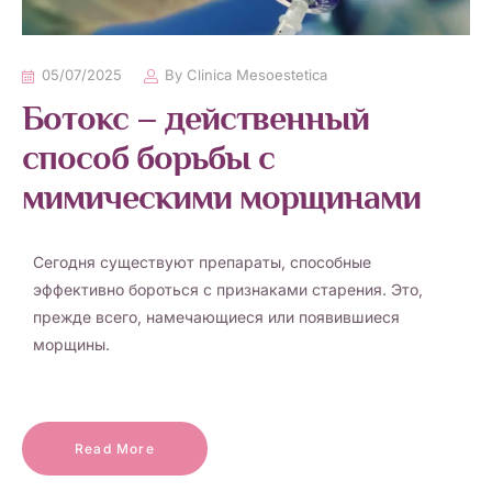
05/07/2025
By
Clinica Mesoestetica
Ботокс – действенный
способ борьбы с
мимическими морщинами
Сегодня существуют препараты, способные
эффективно бороться с признаками старения. Это,
прежде всего, намечающиеся или появившиеся
морщины.
Read More