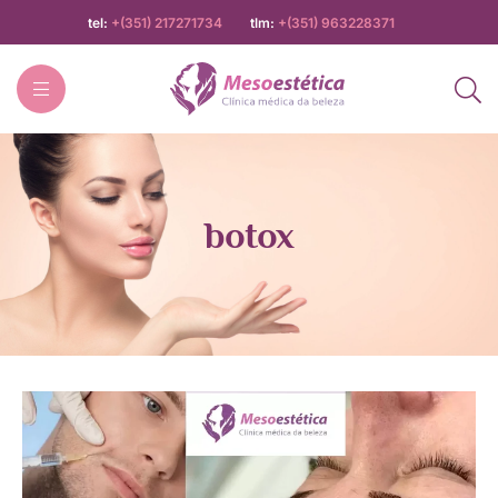
tel:
+(351) 217271734
tlm:
+(351) 963228371
Mesoestética
botox