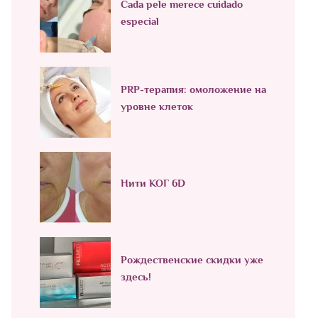
Cada pele merece cuidado
especial
PRP-терапия: омоложение на
уровне клеток
Нити КОГ 6D
Рождественские скидки уже
здесь!