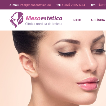
e-mail:
info@mesoestetica.eu
tel:
+(351) 217271734
tlm:
+(351
INÍCIO
A CLÍNICA
Mesoestética
Clínica
médica
da
beleza