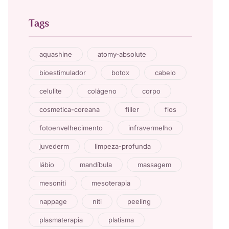
Tags
aquashine
atomy-absolute
bioestimulador
botox
cabelo
celulite
colágeno
corpo
cosmetica-coreana
filler
fios
fotoenvelhecimento
infravermelho
juvederm
limpeza-profunda
lábio
mandíbula
massagem
mesoniti
mesoterapia
nappage
niti
peeling
plasmaterapia
platisma