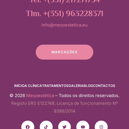
Tel. +(351) 217271734
Tlm. +(351) 963228371
info@mesoestetica.eu
MARCAÇÕES
INÍCIO
A CLÍNICA
TRATAMENTOS
GALERIA
BLOG
CONTACTOS
© 2026
Mesoestética
– Todos os direitos reservados.
Registo ERS E122748, Licença de funcionamento Nº
8388/2014