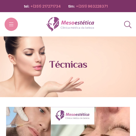
tel:
+(351) 217271734
tlm:
+(351) 963228371
Mesoestética
Тécnicas