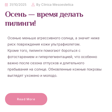
31/10/2025
By
Clinica Mesoestetica
Осень — время делать
пилинги!
Осенью меньше агрессивного солнца, а значит ниже
риск повреждения кожи ультрафиолетом.
Кроме того, пилинги помогают бороться с
фотостарением и гиперпегментацией, что особенно
важно после сезона отпусков и длительного
пребывания на солнце. Обновленные кожные покровы
выглядят ухожено и молодо.
Read More