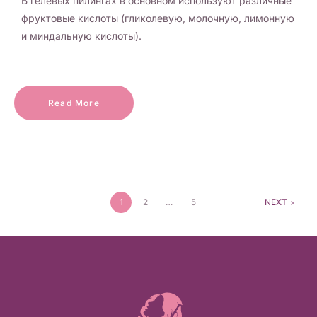
В гелевых пилингах в основном используют различные
фруктовые кислоты (гликолевую, молочную, лимонную
и миндальную кислоты).
Read More
1
2
…
5
NEXT