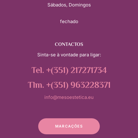
Sábados, Domingos
fechado
CONTACTOS
Sinta-se à vontade para ligar:
Tel. +(351) 217271734
Tlm. +(351) 963228371
info@mesoestetica.eu
MARCAÇÕES