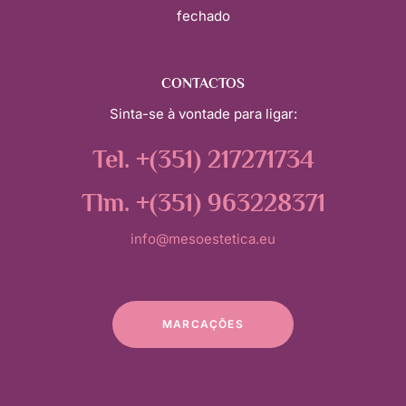
fechado
CONTACTOS
Sinta-se à vontade para ligar:
Tel. +(351) 217271734
Tlm. +(351) 963228371
info@mesoestetica.eu
MARCAÇÕES