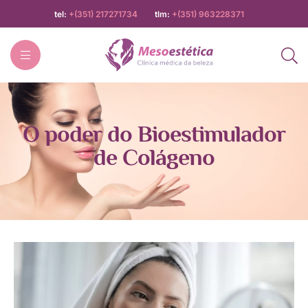
tel:
+(351) 217271734
tlm:
+(351) 963228371
Mesoestética
O poder do Bioestimulador
de Colágeno